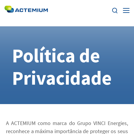
Segmentos
Soluções e Serviços
Política de
Pesquisar
por:
Produtos
Privacidade
Inovação
Carreiras
Acerca da Actemium
A ACTEMIUM como marca do Grupo VINCI Energies,
reconhece a máxima importância de proteger os seus
Clientes