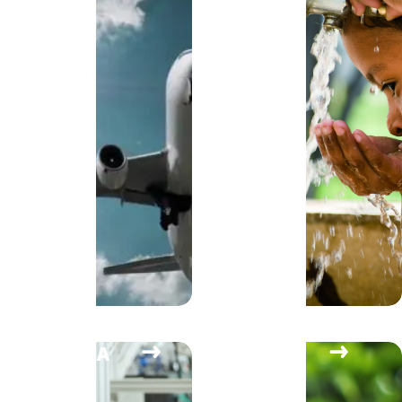
Parceiros
Media
Case Studies
Contacto
linkedin
youtube
ACESSIBILIDADE
INDÚSTRIA
ENERGIA