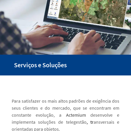
Parceiros
Media
Case Studies
Contacto
Serviços e Soluções
linkedin
youtube
ACESSIBILIDADE
ia dos
Para satisfazer os mais altos padrões de exigência dos
Para 
ram em
seus clientes e do mercado, que se encontram em
seus 
lve e
constante evolução, a
Actemium
desenvolve e
cons
sais e
implementa soluções de telegestão
, tr
ansversais e
imple
orientadas para objetos.
orien