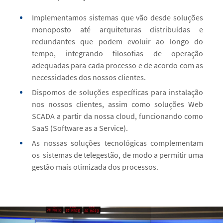
luções
Implementamos sistemas que vão desde soluções
Im
das e
monoposto até arquiteturas distribuídas e
m
go do
redundantes que podem evoluir ao longo do
r
ração
tempo, integrando filosofias de operação
t
com as
adequadas para cada processo e de acordo com as
ad
necessidades dos nossos clientes.
ne
alação
Dispomos de soluções específicas para instalação
Di
es Web
nos nossos clientes, assim como soluções Web
no
o como
SCADA a partir da nossa cloud, funcionando como
SC
SaaS (Software as a Service).
Sa
mentam
As nossas soluções tecnológicas complementam
As
ir uma
os sistemas de telegestão, de modo a permitir uma
os
gestão mais otimizada dos processos.
ge