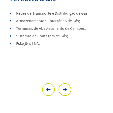
Redes de Transporte e Distribuição de Gás;
Re
Armazenamento Subterrâneo de Gás;
E
Re
Terminais de Abastecimento de Camiões;
Es
Sistemas de Contagem de Gás;
Ba
Estações LNG.
Ge
Pe