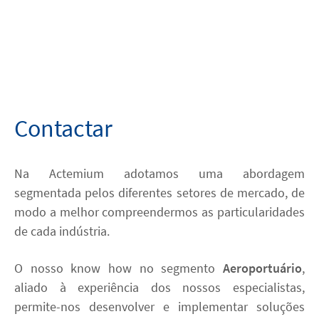
Parceiros
Media
Case Studies
Contactar
Contacto
Na Actemium adotamos uma abordagem
segmentada pelos diferentes setores de mercado, de
linkedin
youtube
modo a melhor compreendermos as particularidades
de cada indústria.
ACESSIBILIDADE
O nosso know how no segmento
Aeroportuário
,
aliado à experiência dos nossos especialistas,
permite-nos desenvolver e implementar soluções