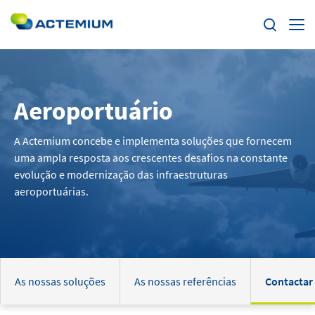
Segmentos
Aeroportuário
Soluções e Serviços
Pesquisar
por:
A Actemium concebe e implementa soluções que fornecem
Produtos
uma ampla resposta aos crescentes desafios na constante
evolução e modernização das infraestruturas
Inovação
aeroportuárias.
Carreiras
Acerca da Actemium
As nossas soluções
As nossas referências
Contactar
Clientes