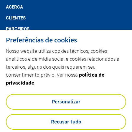
ACERCA
CLIENTES
PARCEIROS
Preferências de cookies
CARREIRAS
Nosso website utiliza cookies técnicos, cookies
CONTACTO
analíticos e de mídia social e cookies relacionados a
terceiros, alguns dos quais requerem seu
linkedin
youtube
consentimento prévio. Ver nossa
política de
privacidade
Acessibilidade
Personalizar
Aviso Legal
Compliance
Livro de Reclamações Eletrónico
Recusar tudo
Política de Cookies
Política de Privacidade