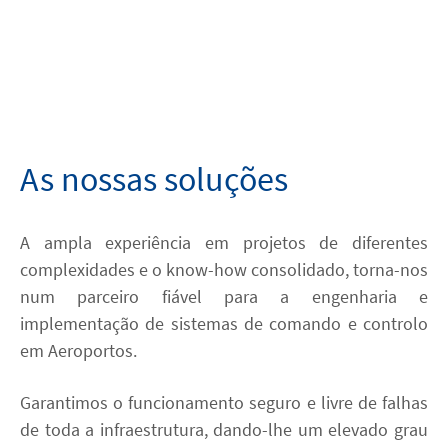
Parceiros
Media
Case Studies
As nossas soluções
Contacto
A ampla experiência em projetos de diferentes
complexidades e o know-how consolidado, torna-nos
linkedin
youtube
num parceiro fiável para a engenharia e
implementação de sistemas de comando e controlo
ACESSIBILIDADE
em Aeroportos.
Garantimos o funcionamento seguro e livre de falhas
de toda a infraestrutura, dando-lhe um elevado grau