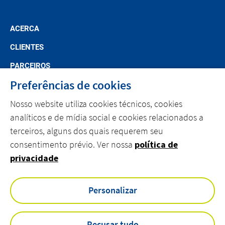
ACERCA
CLIENTES
PARCEIROS
Preferências de cookies
CARREIRAS
Nosso website utiliza cookies técnicos, cookies
CONTACTO
analíticos e de mídia social e cookies relacionados a
terceiros, alguns dos quais requerem seu
linkedin
youtube
consentimento prévio. Ver nossa
política de
privacidade
Acessibilidade
Personalizar
Aviso Legal
Compliance
Livro de Reclamações Eletrónico
Política de Cookies
Recusar tudo