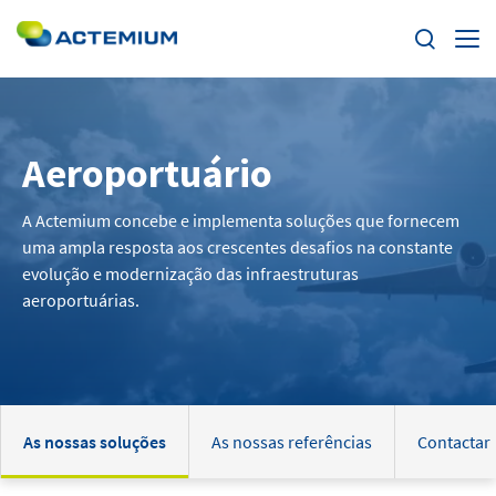
Segmentos
Aeroportuário
Soluções e Serviços
Pesquisar
por:
A Actemium concebe e implementa soluções que fornecem
Produtos
uma ampla resposta aos crescentes desafios na constante
evolução e modernização das infraestruturas
Inovação
aeroportuárias.
Carreiras
Acerca da Actemium
As nossas soluções
As nossas referências
Contactar
Clientes